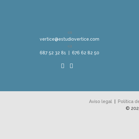
<a
vertice@estudiovertice.com
<a
687 52 32 81
|
676 62 82 50
Aviso legal
|
Política d
© 2025